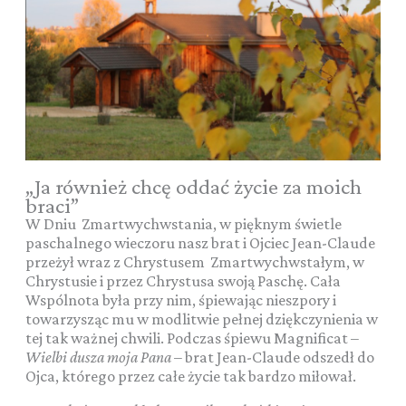
„Ja również chcę oddać życie za moich
braci”
W Dniu Zmartwychwstania, w pięknym świetle
paschalnego wieczoru nasz brat i Ojciec Jean-Claude
przeżył wraz z Chrystusem Zmartwychwstałym, w
Chrystusie i przez Chrystusa swoją Paschę. Cała
Wspólnota była przy nim, śpiewając nieszpory i
towarzysząc mu w modlitwie pełnej dziękczynienia w
tej tak ważnej chwili. Podczas śpiewu Magnificat –
Wielbi dusza moja Pana
– brat Jean-Claude odszedł do
Ojca, którego przez całe życie tak bardzo miłował.