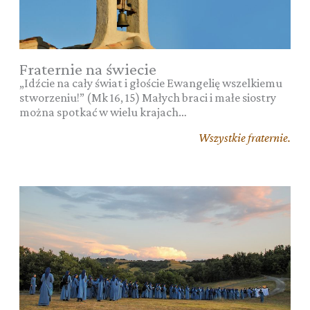
Fraternie na świecie
„Idźcie na cały świat i głoście Ewangelię wszelkiemu
stworzeniu!” (Mk 16, 15) Małych braci i małe siostry
można spotkać w wielu krajach…
Wszystkie fraternie.