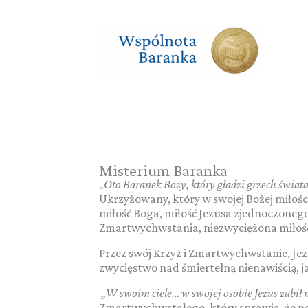
Przejdź
do
treści
Misterium Baranka
„Oto Baranek Boży, który gładzi grzech świat
Ukrzyżowany, który w swojej Bożej miłości
miłość Boga, miłość Jezusa zjednoczonego
Zmartwychwstania, niezwyciężona miłość
Przez swój Krzyż i Zmartwychwstanie, Jezu
zwycięstwo nad śmiertelną nienawiścią, ja
„
W swoim ciele… w swojej osobie Jezus zabił 
Zmartwychwstałego, który sprawia, że na