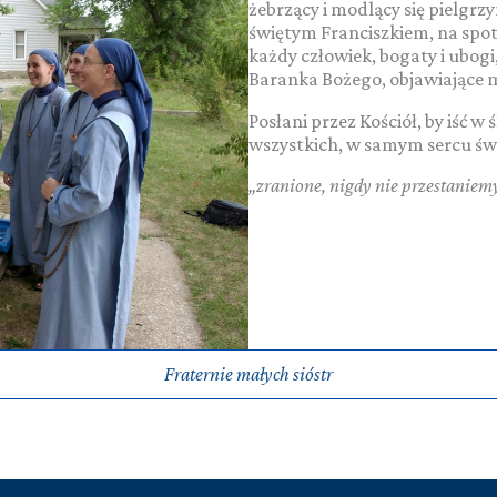
żebrzący i modlący się pielgrz
świętym Franciszkiem, na spot
każdy człowiek, bogaty i ubogi
Baranka Bożego, objawiające mi
Posłani przez Kościół, by iść w
wszystkich, w samym sercu świ
„zranione, nigdy nie przestaniem
Fraternie małych sióstr