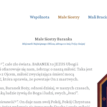
Wspólnota
Małe Siostry
Mali Braci
Małe Siostry Baranka
Misjonarki Najświętszego Oblicza, żebrzące w imię Trójcy Świętej
a
¹
”
,
całe zło świata. BARANEK to JEZUS Ubogi i
 ofiarowuje się nam, żebrząc o naszą miłość. Taka jest
 z Ojcem, miłość zwyciężająca śmierć mocą
, która sprawia, że powstaje On z martwych.
s, Baranek Boży, odnosi dzisiaj, w naszych czasach,
ką ludzie żywią do Boga i ludzi, swych
„braci”
.
nienawiść²
”
.
On daje nam swój Pokój, Pokój Chrystusa
 świat wylewają się żywe wody Ducha i czuła miłość