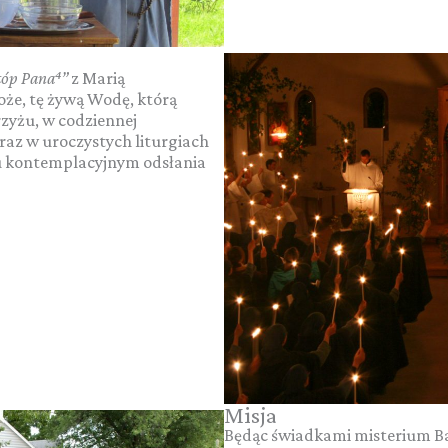
stóp Pana
⁴
”
z Marią
że, tę żywą Wodę, którą
rzyżu, w codziennej
oraz w uroczystych liturgiach
u kontemplacyjnym odsłania
Misja
Będąc świadkami misterium Bar