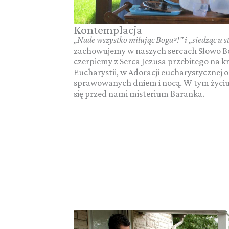
Kontemplacja
„Nade wszystko miłując Boga
³
!”
i
„siedząc u 
zachowujemy w naszych sercach Słowo Bo
czerpiemy z Serca Jezusa przebitego na k
Eucharystii, w Adoracji eucharystycznej 
sprawowanych dniem i nocą. W tym życi
się przed nami misterium Baranka.