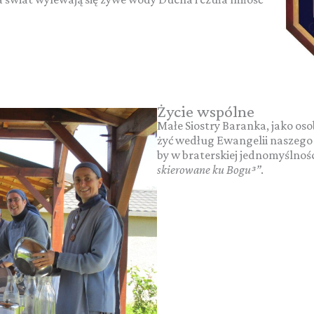
Życie wspólne
Małe Siostry Baranka, jako os
żyć według Ewangelii naszego 
by w braterskiej jednomyślnoś
skierowane ku Bogu
³
”
.