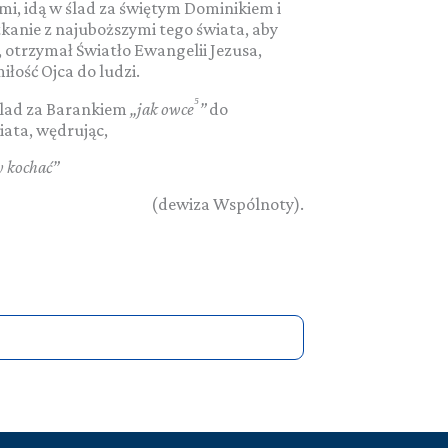
ymi, idą w ślad za świętym Dominikiem i
kanie z najuboższymi tego świata, aby
, otrzymał Światło Ewangelii Jezusa,
łość Ojca do ludzi.
⁵
 ślad za Barankiem
„jak owce
”
do
ata, wędrując,
y kochać”
(dewiza Wspólnoty).