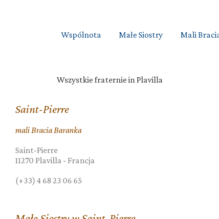
Wspólnota
Małe Siostry
Mali Braci
Wszystkie fraternie in Plavilla
Saint-Pierre
mali Bracia Baranka
Saint-Pierre
11270
Plavilla
-
Francja
(+33) 4 68 23 06 65
Małe Siostry w Saint-Pierre