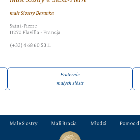
małe Siostry Baranka
Saint-Pierre
11270
Plavilla
-
Francja
(+33) 4 68 60 53 11
Fraternie
małych sióstr
Małe Siostry
Mali Bracia
Młodzi
Pomoc d