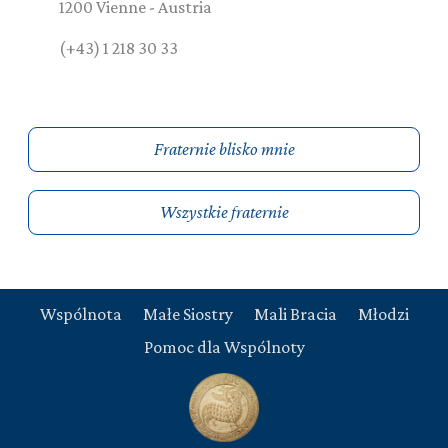
1200
Vienne
-
Austria
(+43) 1 218 30 33
Fraternie blisko mnie
Wszystkie fraternie
Wspólnota
Małe Siostry
Mali Bracia
Młodzi
Pomoc dla Wspólnoty