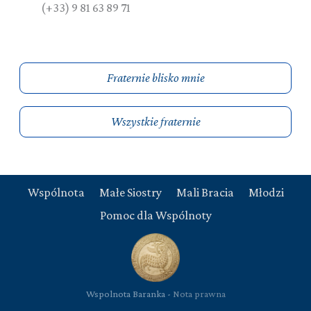
(+33) 9 81 63 89 71
Fraternie blisko mnie
Wszystkie fraternie
Wspólnota
Małe Siostry
Mali Bracia
Młodzi
Pomoc dla Wspólnoty
Wspolnota Baranka -
Nota prawna