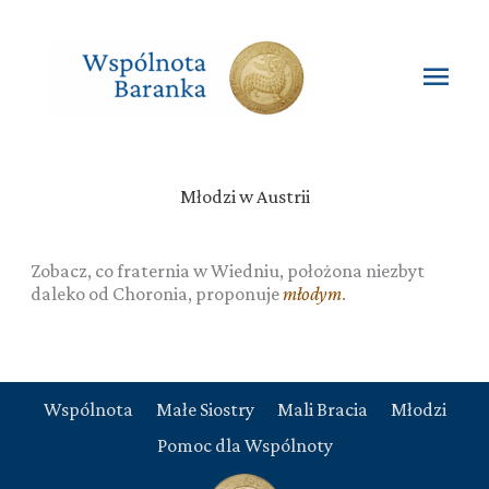
Przejdź
do
treści
Głó
men
Młodzi w Austrii
Zobacz, co fraternia w Wiedniu, położona niezbyt
daleko od Choronia, proponuje
młodym
.
Wspólnota
Małe Siostry
Mali Bracia
Młodzi
Pomoc dla Wspólnoty