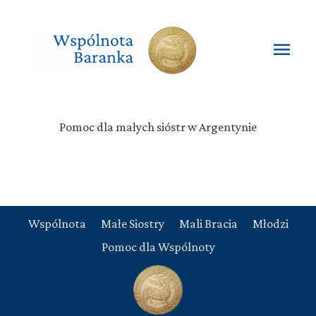
Przejdź
do
treści
Głó
men
Pomoc dla małych sióstr w Argentynie
Wspólnota
Małe Siostry
Mali Bracia
Młodzi
Pomoc dla Wspólnoty