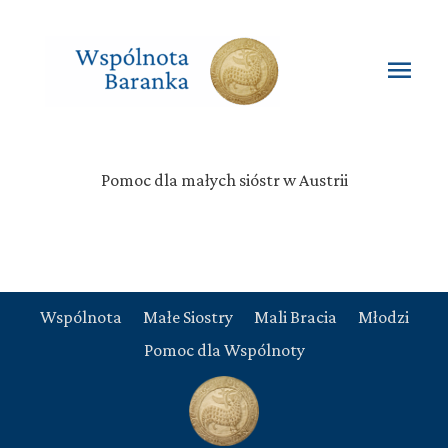
Przejdź
do
treści
Głó
men
Pomoc dla małych sióstr w Austrii
Wspólnota
Małe Siostry
Mali Bracia
Młodzi
Pomoc dla Wspólnoty