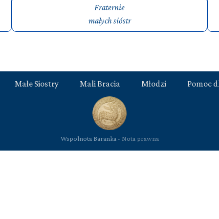
Fraternie
małych sióstr
Małe Siostry
Mali Bracia
Młodzi
Pomoc d
Wspolnota Baranka -
Nota prawna