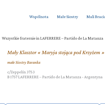
Wspólnota
Małe Siostry
Mali Braci
Wszystkie fraternie in LAFERRERE – Partido de La Matanza
Mały Klasztor « Maryja stojąca pod Krzyżem »
małe Siostry Baranka
c/Zeppelín 3753
B 1757
LAFERRERE – Partido de La Matanza
-
Argentyna