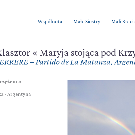
Wspólnota
Małe Siostry
Mali Braci
lasztor « Maryja stojąca pod Kr
ERRERE – Partido de La Matanza
,
Argen
Krzyżem »
za
-
Argentyna