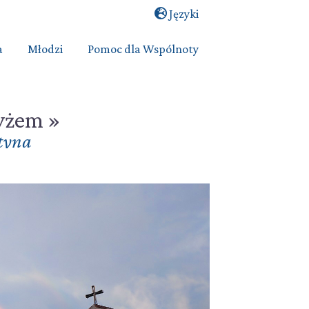
Języki
a
Młodzi
Pomoc dla Wspólnoty
zyżem »
tyna