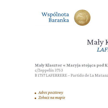
Przejdź
do
treści
Mały K
LAF
Mały Klasztor « Maryja stojąca pod 
c/Zeppelín 3753
B 1757
LAFERRERE – Partido de La Matan
Adres pocztowy
Zobacz na mapie