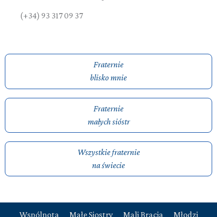
(+34) 93 317 09 37
Fraternie
blisko mnie
Fraternie
małych sióstr
Wszystkie fraternie
na świecie
Wspólnota
Małe Siostry
Mali Bracia
Młodzi