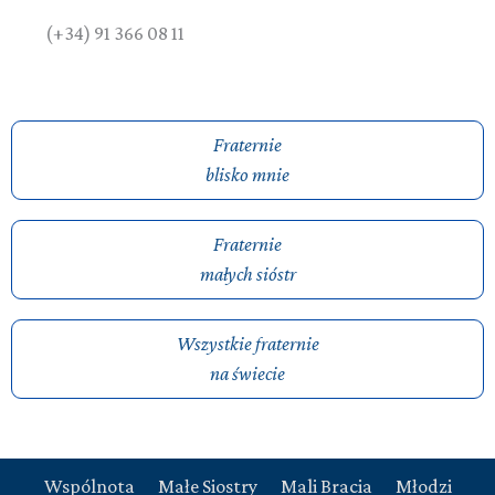
(+34) 91 366 08 11
Fraternie
blisko mnie
Fraternie
małych sióstr
Wszystkie fraternie
na świecie
Wspólnota
Małe Siostry
Mali Bracia
Młodzi