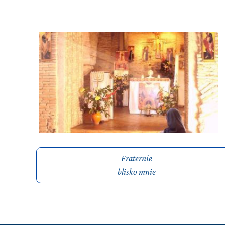
Fraternie
blisko mnie