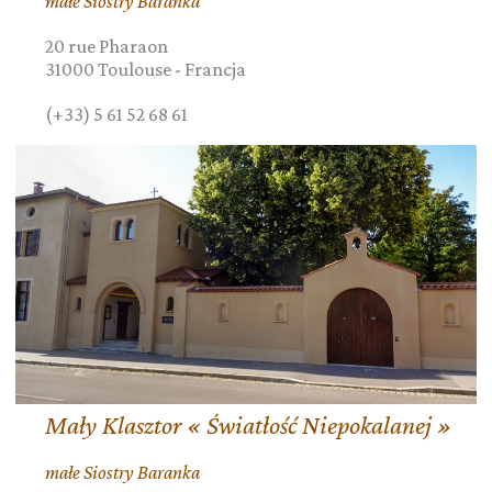
małe Siostry Baranka
20 rue Pharaon
31000
Toulouse
-
Francja
(+33) 5 61 52 68 61
Mały Klasztor « Światłość Niepokalanej »
małe Siostry Baranka