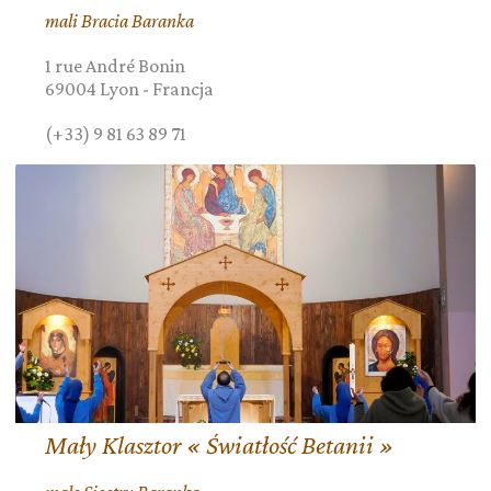
mali Bracia Baranka
1 rue André Bonin
69004
Lyon
-
Francja
(+33) 9 81 63 89 71
Mały Klasztor « Światłość Betanii »