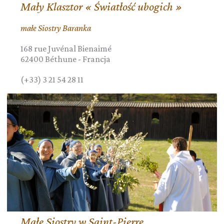
Mały Klasztor « Światłość ubogich »
małe Siostry Baranka
168 rue Juvénal Bienaimé
62400
Béthune
-
Francja
(+33) 3 21 54 28 11
Małe Siostry w Saint-Pierre