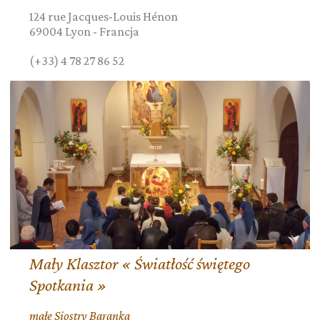
124 rue Jacques-Louis Hénon
69004
Lyon
-
Francja
(+33) 4 78 27 86 52
Mały Klasztor « Światłość świętego
Spotkania »
małe Siostry Baranka