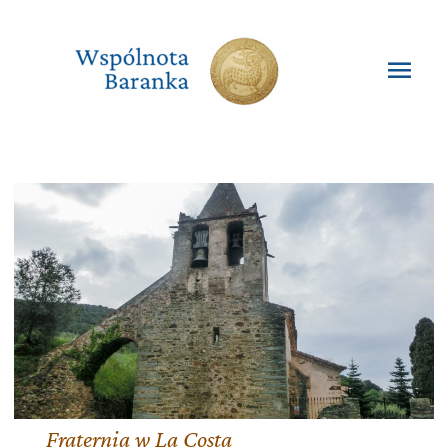
Przejdź
do
treści
Głó
men
Fraternia w La Costa