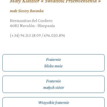
Mały Klasztor « Światłość Przemienienia »
małe Siostry Baranka
Hermanitas del Cordero
46811
Navalón
-
Hiszpania
(+34) 96 213 28 09 / 696.020.896
Fraternie
blisko mnie
Fraternie
małych sióstr
Wszystkie fraternie