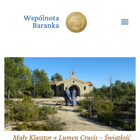
Przejdź
do
treści
Głó
men
Mały Klasztor « Lumen Crucis – Światłość