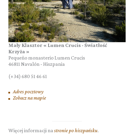
Mały Klasztor « Lumen Crucis - Światłość
Krzyża »
Pequeño monasterio Lumen Crucis
46811
Navalón
-
Hiszpania
(+34) 680 51 46 61
Adres pocztowy
Zobacz na mapie
Więcej informacji na
stronie po hiszpańsku
.