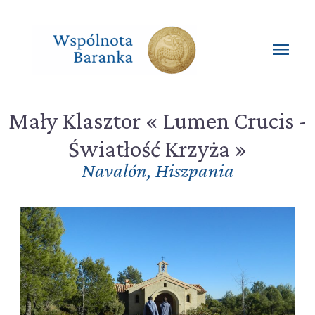
Przejdź
do
treści
Głó
men
Mały Klasztor « Lumen Crucis -
Światłość Krzyża »
Navalón
,
Hiszpania