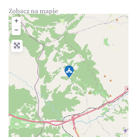
Zobacz na mapie
+
−