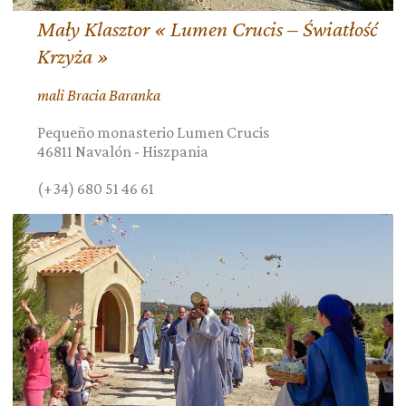
Mały Klasztor « Lumen Crucis – Światłość
Krzyża »
mali Bracia Baranka
Pequeño monasterio Lumen Crucis
46811
Navalón
-
Hiszpania
(+34) 680 51 46 61