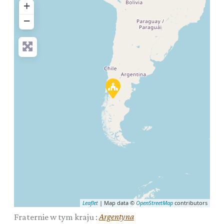
+
−
Leaflet
| Map data ©
OpenStreetMap
contributors
Argentyna
Fraternie w tym kraju :