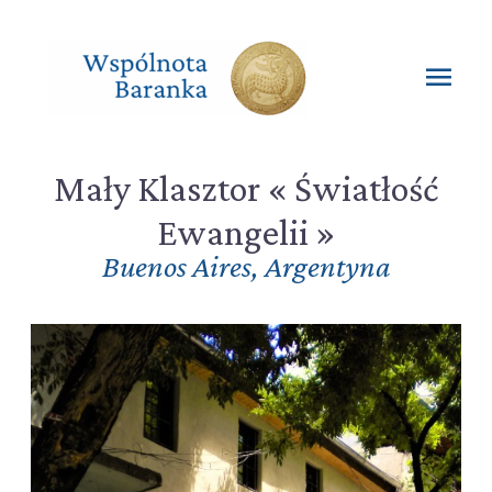
Przejdź
do
treści
Głó
men
Mały Klasztor « Światłość
Ewangelii »
Buenos Aires
,
Argentyna