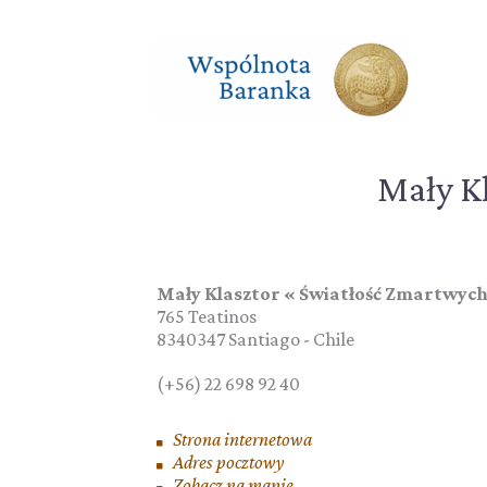
Przejdź
do
treści
Mały K
Mały Klasztor « Światłość Zmartwyc
765 Teatinos
8340347
Santiago
-
Chile
(+56) 22 698 92 40
Strona internetowa
Adres pocztowy
Zobacz na mapie