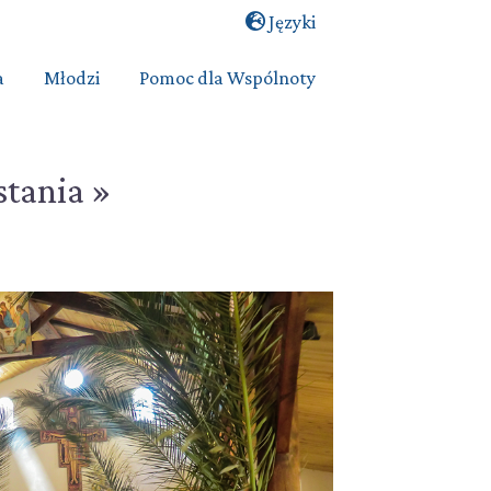
Języki
a
Młodzi
Pomoc dla Wspólnoty
tania »