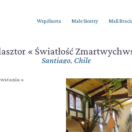
Wspólnota
Małe Siostry
Mali Braci
lasztor « Światłość Zmartwychws
Santiago
,
Chile
hwstania »