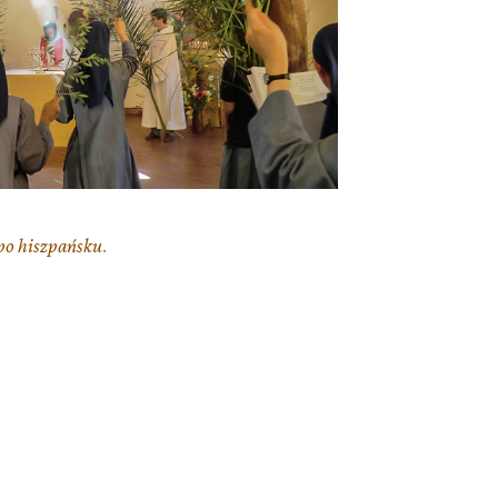
 po hiszpańsku
.