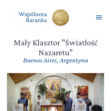
Przejdź
do
treści
Głó
men
Mały Klasztor "Światłość
Nazaretu"
Buenos Aires
,
Argentyna