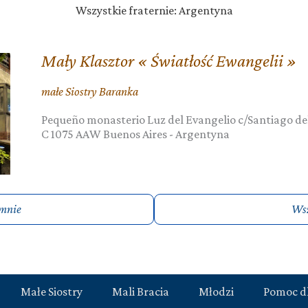
Wszystkie fraternie: Argentyna
Mały Klasztor « Światłość Ewangelii »
małe Siostry Baranka
Pequeño monasterio Luz del Evangelio c/Santiago del
C 1075 AAW
Buenos Aires
-
Argentyna
 mnie
Wsz
Małe Siostry
Mali Bracia
Młodzi
Pomoc d