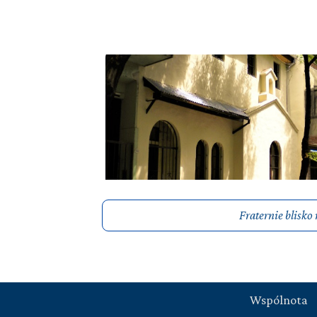
Fraternie blisko
Wspólnota