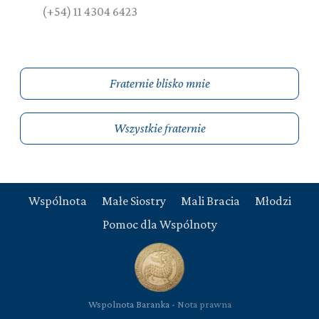
(+54) 11 4304 6423
Fraternie blisko mnie
Wszystkie fraternie
Wspólnota
Małe Siostry
Mali Bracia
Młodzi
Pomoc dla Wspólnoty
Wspolnota Baranka -
Nota prawna