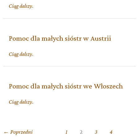
Pomoc
Ciąg dalszy.
dla
małych
sióstr
w
Pomoc dla małych sióstr w Austrii
Polsce
Pomoc
Ciąg dalszy.
dla
małych
sióstr
w
Pomoc dla małych sióstr we Włoszech
Austrii
Pomoc
Ciąg dalszy.
dla
małych
sióstr
we
←
Poprzedni
1
2
3
4
Włoszech