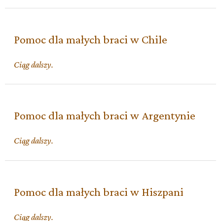
małych
braci
w
Pomoc dla małych braci w Chile
Austrii
Pomoc
Ciąg dalszy.
dla
małych
braci
w
Pomoc dla małych braci w Argentynie
Chile
Pomoc
Ciąg dalszy.
dla
małych
braci
w
Pomoc dla małych braci w Hiszpani
Argentynie
Pomoc
Ciąg dalszy.