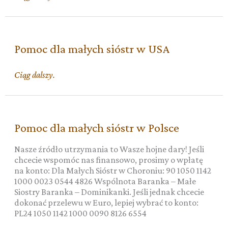
dla
małych
braci
w
Pomoc dla małych sióstr w USA
Hiszpani
Pomoc
Ciąg dalszy.
dla
małych
sióstr
w
Pomoc dla małych sióstr w Polsce
USA
Nasze źródło utrzymania to Wasze hojne dary! Jeśli
chcecie wspomóc nas finansowo, prosimy o wpłatę
na konto: Dla Małych Sióstr w Choroniu: 90 1050 1142
1000 0023 0544 4826 Wspólnota Baranka – Małe
Siostry Baranka – Dominikanki. Jeśli jednak chcecie
dokonać przelewu w Euro, lepiej wybrać to konto:
PL24 1050 1142 1000 0090 8126 6554