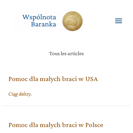
Przejdź
do
treści
Głó
men
Tous les articles
Pomoc dla małych braci w USA
Pomoc
Ciąg dalszy.
dla
małych
braci
w
Pomoc dla małych braci w Polsce
USA