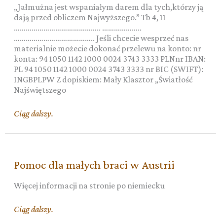
„Jałmużna jest wspaniałym darem dla tych,którzy ją
dają przed obliczem Najwyższego.” Tb 4, 11
…………………………………….. ………………..
………………………………….. Jeśli chcecie wesprzeć nas
materialnie możecie dokonać przelewu na konto: nr
konta: 94 1050 1142 1000 0024 3743 3333 PLNnr IBAN:
PL 94 1050 1142 1000 0024 3743 3333 nr BIC (SWIFT):
INGBPLPW Z dopiskiem: Mały Klasztor „Światłość
Najświętszego
Pomoc
Ciąg dalszy.
dla
małych
braci
w
Pomoc dla małych braci w Austrii
Polsce
Więcej informacji na stronie po niemiecku
Pomoc
Ciąg dalszy.
dla