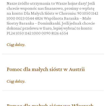
Nasze źródło utrzymania to Wasze hojne dary! Jeśli
chcecie wspomóc nas finansowo, prosimy o wpłatę
na konto: Dla Małych Sióstr w Choroniu: 90 1050 1142
1000 0023 0544 4826 Wspólnota Baranka – Małe
Siostry Baranka – Dominikanki. Jeśli jednak chcecie
dokonać przelewu w Euro, lepiej wybrać to konto:
PL24 1050 1142 1000 0090 8126 6554
Pomoc
Ciąg dalszy.
dla
małych
sióstr
w
Pomoc dla małych sióstr w Austrii
Polsce
Pomoc
Ciąg dalszy.
dla
małych
sióstr
w
Pomoc dla małych sióstr we Włoszech
Austrii