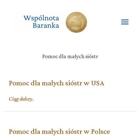
Przejdź
do
treści
Głó
men
Pomoc dla małych sióstr
Pomoc dla małych sióstr w USA
Pomoc
Ciąg dalszy.
dla
małych
sióstr
w
Pomoc dla małych sióstr w Polsce
USA