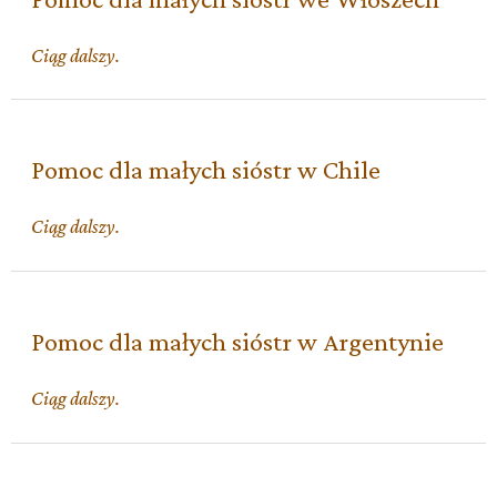
Pomoc
Ciąg dalszy.
dla
małych
sióstr
we
Pomoc dla małych sióstr w Chile
Włoszech
Pomoc
Ciąg dalszy.
dla
małych
sióstr
w
Pomoc dla małych sióstr w Argentynie
Chile
Pomoc
Ciąg dalszy.
dla
małych
sióstr
w