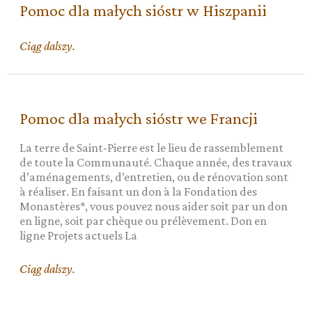
Pomoc dla małych sióstr w Hiszpanii
Argentynie
Pomoc
Ciąg dalszy.
dla
małych
sióstr
w
Pomoc dla małych sióstr we Francji
Hiszpanii
La terre de Saint-Pierre est le lieu de rassemblement
de toute la Communauté. Chaque année, des travaux
d’aménagements, d’entretien, ou de rénovation sont
à réaliser. En faisant un don à la Fondation des
Monastères*, vous pouvez nous aider soit par un don
en ligne, soit par chèque ou prélèvement. Don en
ligne Projets actuels La
Pomoc
Ciąg dalszy.
dla
małych
sióstr