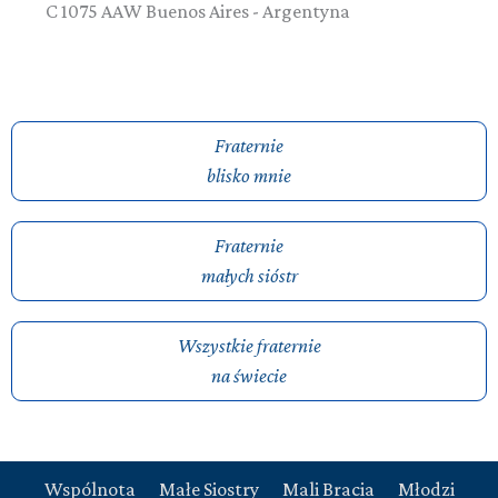
C 1075 AAW
Buenos Aires
-
Argentyna
Fraternie
blisko mnie
Fraternie
małych sióstr
Wszystkie fraternie
na świecie
Wspólnota
Małe Siostry
Mali Bracia
Młodzi