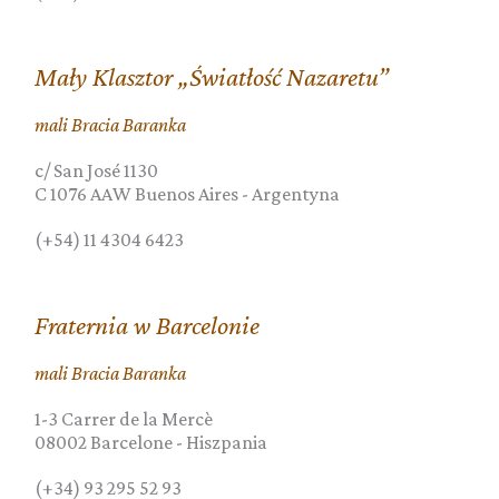
Mały Klasztor „Światłość Nazaretu”
mali Bracia Baranka
c/ San José 1130
C 1076 AAW
Buenos Aires
-
Argentyna
(+54) 11 4304 6423
Fraternia w Barcelonie
mali Bracia Baranka
1-3 Carrer de la Mercè
08002
Barcelone
-
Hiszpania
(+34) 93 295 52 93