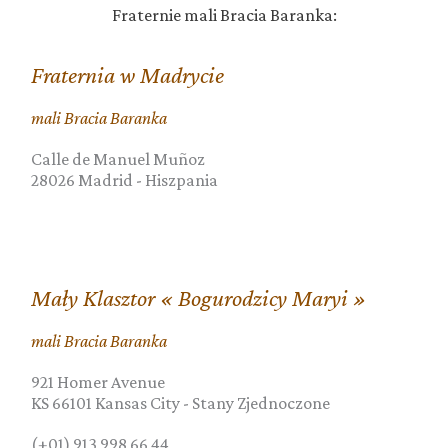
Fraternie mali Bracia Baranka:
Fraternia w Madrycie
mali Bracia Baranka
Calle de Manuel Muñoz
28026
Madrid
-
Hiszpania
Mały Klasztor « Bogurodzicy Maryi »
mali Bracia Baranka
921 Homer Avenue
KS 66101
Kansas City
-
Stany Zjednoczone
(+01) 913 998 66 44