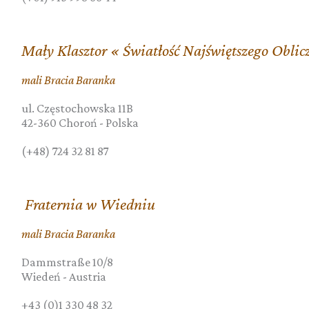
Mały Klasztor « Światłość Najświętszego Oblic
mali Bracia Baranka
ul. Częstochowska 11B
42-360
Choroń
-
Polska
(+48) 724 32 81 87
Fraternia w Wiedniu
mali Bracia Baranka
Dammstraße 10/8
Wiedeń
-
Austria
+43 (0)1 330 48 32