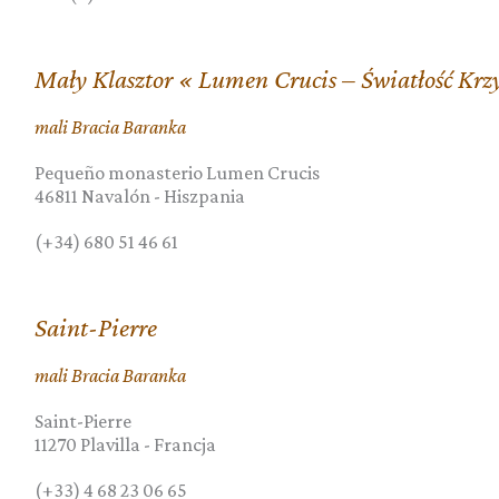
Mały Klasztor « Lumen Crucis – Światłość Krz
mali Bracia Baranka
Pequeño monasterio Lumen Crucis
46811
Navalón
-
Hiszpania
(+34) 680 51 46 61
Saint-Pierre
mali Bracia Baranka
Saint-Pierre
11270
Plavilla
-
Francja
(+33) 4 68 23 06 65