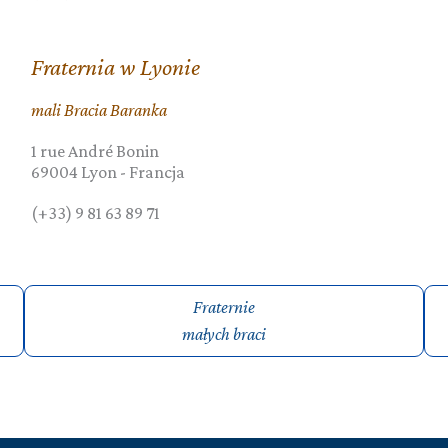
Fraternia w Lyonie
mali Bracia Baranka
1 rue André Bonin
69004
Lyon
-
Francja
(+33) 9 81 63 89 71
Fraternie
małych braci