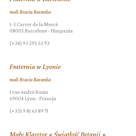
mali Bracia Baranka
1-3 Carrer de la Mercè
08002
Barcelone
-
Hiszpania
(+34) 93 295 52 93
Fraternia w Lyonie
mali Bracia Baranka
1 rue André Bonin
69004
Lyon
-
Francja
(+33) 9 81 63 89 71
Mały Klasztor « Światłość Betanii »