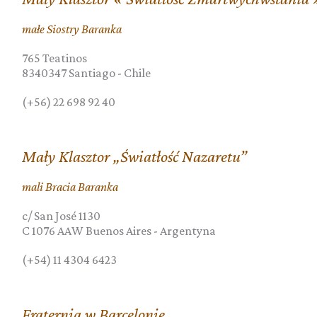
małe Siostry Baranka
765 Teatinos
8340347
Santiago
-
Chile
(+56) 22 698 92 40
Mały Klasztor „Światłość Nazaretu”
mali Bracia Baranka
c/ San José 1130
C 1076 AAW
Buenos Aires
-
Argentyna
(+54) 11 4304 6423
Fraternia w Barcelonie