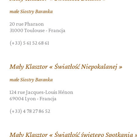
małe Siostry Baranka
20 rue Pharaon
31000
Toulouse
-
Francja
(+33) 5 61 52 68 61
Mały Klasztor « Światłość Niepokalanej »
małe Siostry Baranka
124 rue Jacques-Louis Hénon
69004
Lyon
-
Francja
(+33) 4 78 27 86 52
Mały Klasztor « Światłość świętego Spotkania 