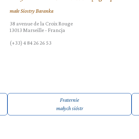
małe Siostry Baranka
38 avenue de la Croix Rouge
13013
Marseille
-
Francja
(+33) 4 84 26 26 53
Fraternie
małych sióstr